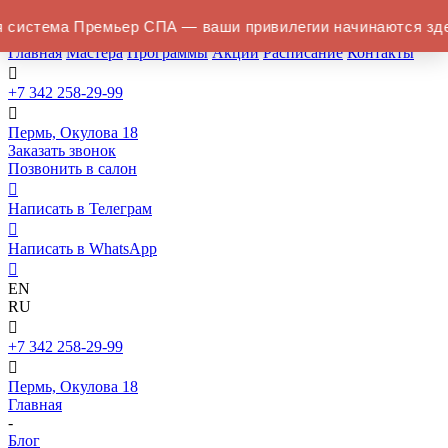
Мужской спа
 система Премьер СПА — ваши привилегии начинаются зд
салон в Перми
Главная
Мастера
Программы
Акции
Расписание
Контакты

+7 342 258-29-99

Пермь, Окулова 18
Заказать звонок
Позвонить в салон

Написать в Телеграм

Написать в WhatsApp

EN
RU

+7 342 258-29-99

Пермь, Окулова 18
Главная
-
Блог