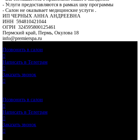
- Услуги предоставляются в рамках шоу программы
- Салон не оказывает медицинские услуги .
ИП ЧЕРНЫХ АННА АНДРЕЕВНА
ИНН 594810421044
ОГРН 324595800125461
Пермский край, Пермь, Окулова 18
info@premierspa.ru
Подберём лучшего мастера и программу!
Позвонить в салон

Написать в Телеграм

Заказать звонок


Хочу на массаж с мастером
Имя мастера
!
Позвонить в салон

Написать в Телеграм

Заказать звонок

