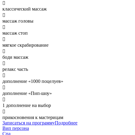

классический массаж

массаж головы

массаж стоп

мягкое скрабирование

боди массаж

релакс часть

дополнение «1000 поцелуев»

дополнение «Пип-шоу»

1 дополнение на выбор

прикосновения к мастерицам
Записаться на программу
Подробнее
Вип персона
Спа