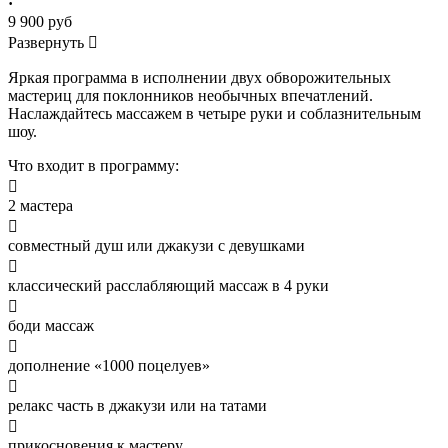
·
9 900 руб
Развернуть

Яркая программа в исполнении двух обворожительных
мастериц для поклонников необычных впечатлений.
Наслаждайтесь массажем в четыре руки и соблазнительным
шоу.
Что входит в программу:

2 мастера

совместный душ или джакузи с девушками

классический расслабляющий массаж в 4 руки

боди массаж

дополнение «1000 поцелуев»

релакс часть в джакузи или на татами

прикосновения к мастеру