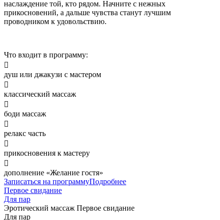
наслаждение той, кто рядом. Начните с нежных
прикосновений, а дальше чувства станут лучшим
проводником к удовольствию.
Что входит в программу:

душ или джакузи с мастером

классический массаж

боди массаж

релакс часть

прикосновения к мастеру

дополнение «Желание гостя»
Записаться на программу
Подробнее
Первое свидание
Для пар
Эротический массаж
Первое свидание
Для пар