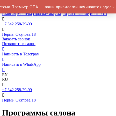
Мужской спа
ема Премьер СПА — ваши привилегии начинаются здесь
салон в Перми
Главная
Мастера
Программы
Акции
Расписание
Контакты

+7 342 258-29-99

Пермь, Окулова 18
Заказать звонок
Позвонить в салон

Написать в Телеграм

Написать в WhatsApp

EN
RU

+7 342 258-29-99

Пермь, Окулова 18
Программы салона