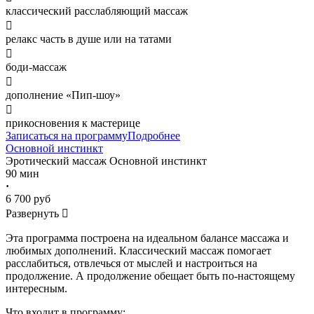
классический расслабляющий массаж

релакс часть в душе или на татами

боди-массаж

дополнение «Пип-шоу»

прикосновения к мастерице
Записаться на программу
Подробнее
Основной инстинкт
Эротический массаж
Основной инстинкт
90 мин
·
6 700 руб
Развернуть

Эта программа построена на идеальном балансе массажа и
любимых дополнений. Классический массаж помогает
расслабиться, отвлечься от мыслей и настроиться на
продолжение. А продолжение обещает быть по-настоящему
интересным.
Что входит в программу: