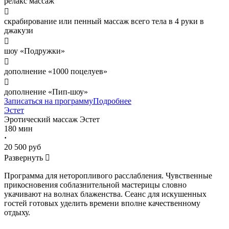
релакс массаж

скрабирование или пенный массаж всего тела в 4 руки в
джакузи

шоу «Подружки»

дополнение «1000 поцелуев»

дополнение «Пип-шоу»
Записаться на программу
Подробнее
Эстет
Эротический массаж
Эстет
180 мин
·
20 500 руб
Развернуть

Программа для неторопливого расслабления. Чувственные
прикосновения соблазнительной мастерицы словно
укачивают на волнах блаженства. Сеанс для искушенных
гостей готовых уделить времени вполне качественному
отдыху.