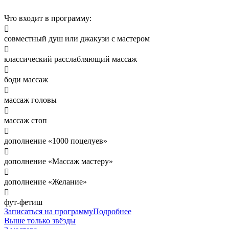
Что входит в программу:

совместный душ или джакузи с мастером

классический расслабляющий массаж

боди массаж

массаж головы

массаж стоп

дополнение «1000 поцелуев»

дополнение «Массаж мастеру»

дополнение «Желание»

фут-фетиш
Записаться на программу
Подробнее
Выше только звёзды