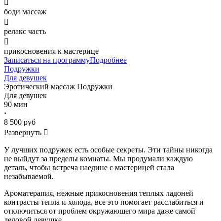

боди массаж

релакс часть

прикосновения к мастерице
Записаться на программу
Подробнее
Подружки
Для девушек
Эротический массаж
Подружки
Для девушек
90 мин
·
8 500 руб
Развернуть

У лучших подружек есть особые секреты. Эти тайны никогда
не выйдут за пределы комнаты. Мы продумали каждую
деталь, чтобы встреча наедине с мастерицей стала
незабываемой.
Ароматерапия, нежные прикосновения теплых ладоней
контрасты тепла и холода, все это помогает расслабиться и
отключиться от проблем окружающего мира даже самой
деловой девушке.