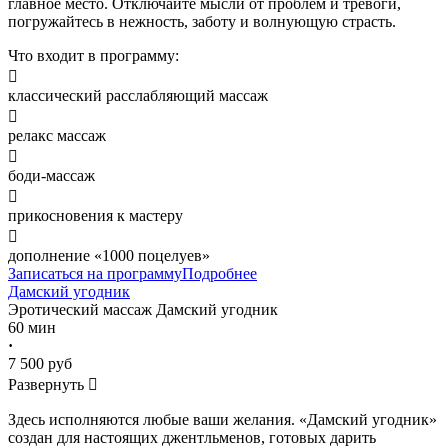
главное место. Отключайте мысли от проблем и тревоги,
погружайтесь в нежность, заботу и волнующую страсть.
Что входит в программу:

классический расслабляющий массаж

релакс массаж

боди-массаж

прикосновения к мастеру

дополнение «1000 поцелуев»
Записаться на программу
Подробнее
Дамский угодник
Эротический массаж
Дамский угодник
60 мин
·
7 500 руб
Развернуть

Здесь исполняются любые ваши желания. «Дамский угодник»
создан для настоящих джентльменов, готовых дарить