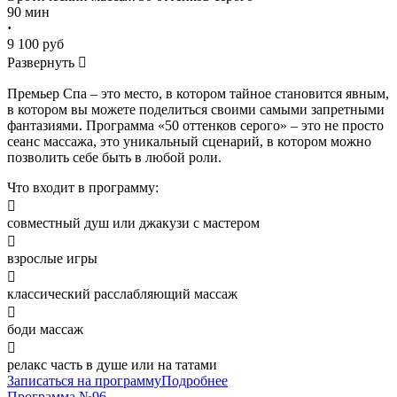
90 мин
·
9 100 руб
Развернуть

Премьер Спа
– это место, в котором тайное становится явным,
в котором вы можете поделиться своими самыми запретными
фантазиями. Программа «50 оттенков серого» – это не просто
сеанс массажа, это уникальный сценарий, в котором можно
позволить себе быть в любой роли.
Что входит в программу:

совместный душ или джакузи с мастером

взрослые игры

классический расслабляющий массаж

боди массаж

релакс часть в душе или на татами
Записаться на программу
Подробнее
Программа №96