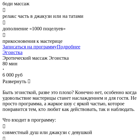
боди массаж

релакс часть в джакузи или на татами

дополнение «1000 поцелуев»

прикосновения к мастерице
Записаться на программу
Подробнее
Эгоистка
Эротический массаж
Эгоистка
80 мин
·
6 000 руб
Развернуть

Быть эгоисткой, разве это плохо? Конечно нет, особенно когда
удовольствие мастерицы станет наслаждением и для гостя. Не
просто программа, а жаркое шоу с яркой частью, которое
понравится тем, кто любит как действовать, так и наблюдать.
Что входит в программу:

совместный душ или джакузи с девушкой
